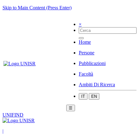
Skip to Main Content (Press Enter)
×
Home
Persone
Pubblicazioni
Facoltà
Ambiti Di Ricerca
IT
EN
☰
UNIFIND
|