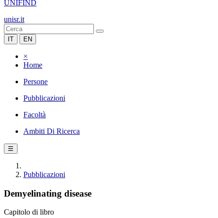
UNIFIND
unisr.it
IT
EN
×
Home
Persone
Pubblicazioni
Facoltà
Ambiti Di Ricerca
☰
Pubblicazioni
Demyelinating disease
Capitolo di libro