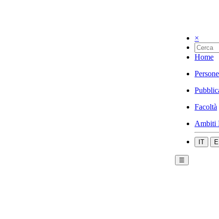
×
Home
Persone
Pubblic
Facoltà
Ambiti 
IT
E
☰