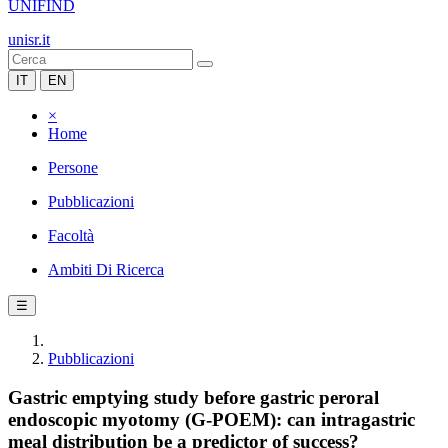
UNIFIND
unisr.it
IT
EN
×
Home
Persone
Pubblicazioni
Facoltà
Ambiti Di Ricerca
☰
Pubblicazioni
Gastric emptying study before gastric peroral
endoscopic myotomy (G-POEM): can intragastric
meal distribution be a predictor of success?