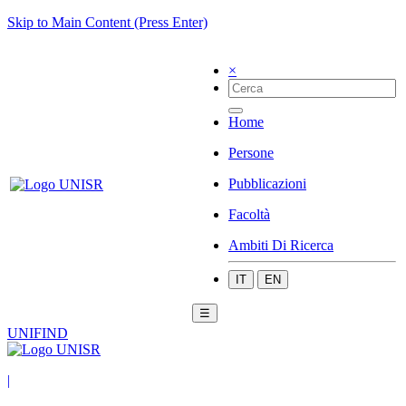
Skip to Main Content (Press Enter)
×
Home
Persone
Pubblicazioni
Facoltà
Ambiti Di Ricerca
IT
EN
☰
UNIFIND
|