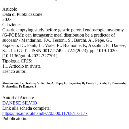
Articolo
Data di Pubblicazione:
2023
Citazione:
Gastric emptying study before gastric peroral endoscopic myotomy
(G-POEM): can intragastric meal distribution be a predictor of
success? / Mandarino, F.v., Testoni, S., Barchi, A., Pepe, G.,
Esposito, D., Fanti, L., Viale, E., Biamonte, P., Azzolini, F., Danese,
S.. - In: GUT. - ISSN 0017-5749. - 72:5(2023), pp. 1019-1020.
[10.1136/gutjnl-2022-327701]
Tipologia CRIS:
1.1 Articolo in rivista
Elenco autori:
Mandarino, Fv; Testoni, S; Barchi, A; Pepe, G; Esposito, D; Fanti, L; Viale, E; Biamonte,
P; Azzolini, F; Danese, S
Autori di Ateneo:
DANESE SILVIO
Link alla scheda completa:
https://iris.unisr.it/handle/20.500.11768/173177
Pubblicato in: