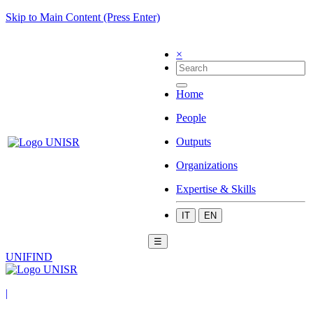
Skip to Main Content (Press Enter)
×
Home
People
Outputs
Organizations
Expertise & Skills
IT
EN
☰
UNIFIND
|