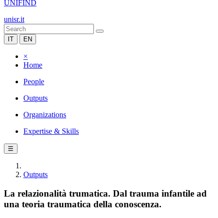
UNIFIND
unisr.it
IT
EN
×
Home
People
Outputs
Organizations
Expertise & Skills
☰
Outputs
La relazionalità trumatica. Dal trauma infantile ad
una teoria traumatica della conoscenza.