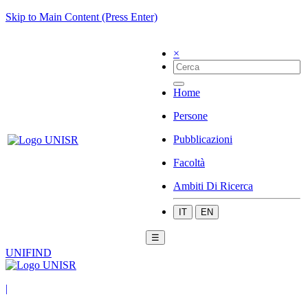
Skip to Main Content (Press Enter)
×
Home
Persone
Pubblicazioni
Facoltà
Ambiti Di Ricerca
IT
EN
☰
UNIFIND
|