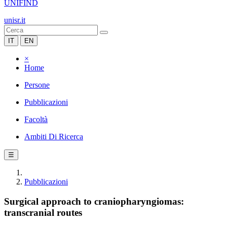
UNIFIND
unisr.it
IT
EN
×
Home
Persone
Pubblicazioni
Facoltà
Ambiti Di Ricerca
☰
Pubblicazioni
Surgical approach to craniopharyngiomas:
transcranial routes