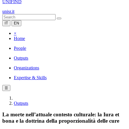
UNIFIND
unisr.it
IT
EN
×
Home
People
Outputs
Organizations
Expertise & Skills
☰
Outputs
La morte nell’attuale contesto culturale: la Iura et
bona e la dottrina della proporzionalità delle cure