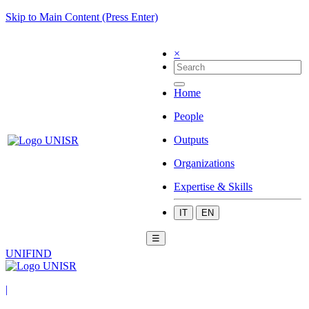
Skip to Main Content (Press Enter)
×
Home
People
Outputs
Organizations
Expertise & Skills
IT
EN
☰
UNIFIND
|