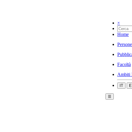
×
Home
Persone
Pubblic
Facoltà
Ambiti 
IT
E
☰