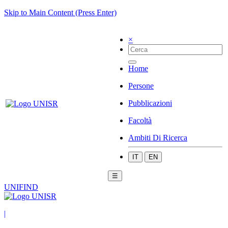
Skip to Main Content (Press Enter)
×
Home
Persone
Pubblicazioni
Facoltà
Ambiti Di Ricerca
IT
EN
☰
UNIFIND
|