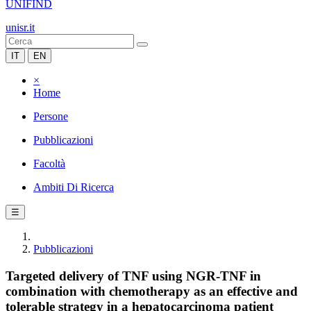
UNIFIND
unisr.it
IT
EN
×
Home
Persone
Pubblicazioni
Facoltà
Ambiti Di Ricerca
☰
Pubblicazioni
Targeted delivery of TNF using NGR-TNF in
combination with chemotherapy as an effective and
tolerable strategy in a hepatocarcinoma patient