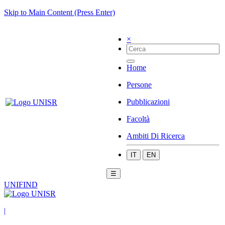
Skip to Main Content (Press Enter)
×
Home
Persone
Pubblicazioni
Facoltà
Ambiti Di Ricerca
IT
EN
☰
UNIFIND
|