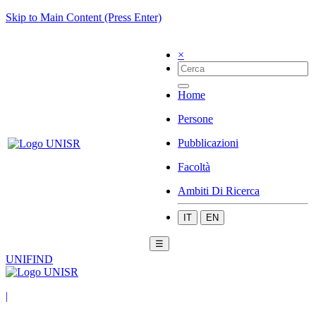
Skip to Main Content (Press Enter)
×
Home
Persone
Pubblicazioni
Facoltà
Ambiti Di Ricerca
IT
EN
☰
UNIFIND
|