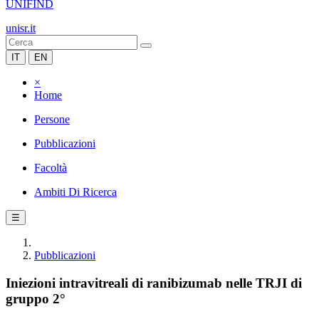
UNIFIND
unisr.it
IT
EN
×
Home
Persone
Pubblicazioni
Facoltà
Ambiti Di Ricerca
☰
Pubblicazioni
Iniezioni intravitreali di ranibizumab nelle TRJI di
gruppo 2°