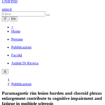
UNIFIND
unisr.it
IT
EN
×
Home
Persone
Pubblicazioni
Facoltà
Ambiti Di Ricerca
☰
Pubblicazioni
Paramagnetic rim lesion burden and choroid plexus
enlargement contribute to cognitive impairment and
fatigue in multiple sclerosis