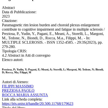
Abstract
Data di Pubblicazione:
2023
Citazione:
Paramagnetic rim lesion burden and choroid plexus enlargement
contribute to cognitive impairment and fatigue in multiple sclerosis /
Preziosa, P., Yudin, Y., Pagani, E., Meani, A., Storelli, L., Margoni,
M., Tedone, N., Biondi, D., Rocca, M.a., Filippi, M.. - In:
MULTIPLE SCLEROSIS. - ISSN 1352-4585. - 29:3S(2023), pp.
279-280.
Tipologia CRIS:
4.2 Abstract in Atti di convegno
Elenco autori:
Preziosa, P; Yudin, Y; Pagani, E; Meani, A; Storelli, L; Margoni, M; Tedone, N; Biondi,
D; Rocca, Ma; Filippi, M
Autori di Ateneo:
FILIPPI MASSIMO
PREZIOSA PAOLO
ROCCA MARIA ASSUNTA
Link alla scheda completa:
https://iris.unisr.it/handle/20.500.11768/179623
Titolo del libro: