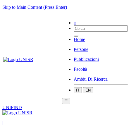
Skip to Main Content (Press Enter)
×
Home
Persone
Pubblicazioni
Facoltà
Ambiti Di Ricerca
IT
EN
☰
UNIFIND
|