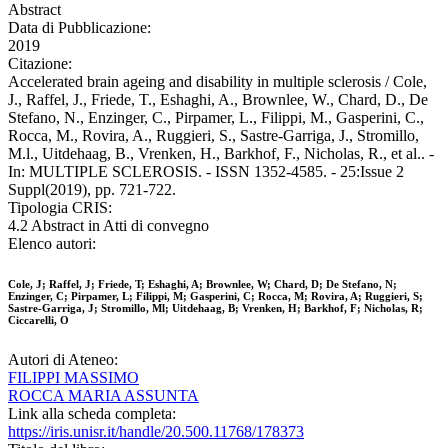
Abstract
Data di Pubblicazione:
2019
Citazione:
Accelerated brain ageing and disability in multiple sclerosis / Cole,
J., Raffel, J., Friede, T., Eshaghi, A., Brownlee, W., Chard, D., De
Stefano, N., Enzinger, C., Pirpamer, L., Filippi, M., Gasperini, C.,
Rocca, M., Rovira, A., Ruggieri, S., Sastre-Garriga, J., Stromillo,
M.l., Uitdehaag, B., Vrenken, H., Barkhof, F., Nicholas, R., et al.. -
In: MULTIPLE SCLEROSIS. - ISSN 1352-4585. - 25:Issue 2
Suppl(2019), pp. 721-722.
Tipologia CRIS:
4.2 Abstract in Atti di convegno
Elenco autori:
Cole, J; Raffel, J; Friede, T; Eshaghi, A; Brownlee, W; Chard, D; De Stefano, N;
Enzinger, C; Pirpamer, L; Filippi, M; Gasperini, C; Rocca, M; Rovira, A; Ruggieri, S;
Sastre-Garriga, J; Stromillo, Ml; Uitdehaag, B; Vrenken, H; Barkhof, F; Nicholas, R;
Ciccarelli, O
Autori di Ateneo:
FILIPPI MASSIMO
ROCCA MARIA ASSUNTA
Link alla scheda completa:
https://iris.unisr.it/handle/20.500.11768/178373