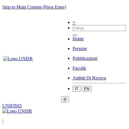
Skip to Main Content (Press Enter)
×
Home
Persone
Pubblicazioni
Facoltà
Ambiti Di Ricerca
IT
EN
☰
UNIFIND
|