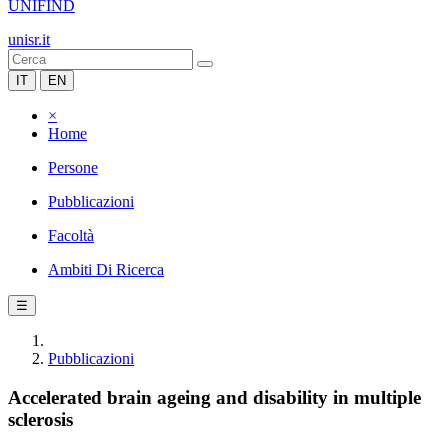
UNIFIND
unisr.it
IT
EN
×
Home
Persone
Pubblicazioni
Facoltà
Ambiti Di Ricerca
☰
Pubblicazioni
Accelerated brain ageing and disability in multiple
sclerosis