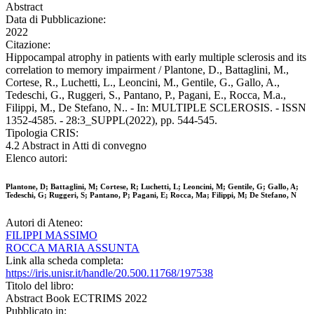
Abstract
Data di Pubblicazione:
2022
Citazione:
Hippocampal atrophy in patients with early multiple sclerosis and its
correlation to memory impairment / Plantone, D., Battaglini, M.,
Cortese, R., Luchetti, L., Leoncini, M., Gentile, G., Gallo, A.,
Tedeschi, G., Ruggeri, S., Pantano, P., Pagani, E., Rocca, M.a.,
Filippi, M., De Stefano, N.. - In: MULTIPLE SCLEROSIS. - ISSN
1352-4585. - 28:3_SUPPL(2022), pp. 544-545.
Tipologia CRIS:
4.2 Abstract in Atti di convegno
Elenco autori:
Plantone, D; Battaglini, M; Cortese, R; Luchetti, L; Leoncini, M; Gentile, G; Gallo, A;
Tedeschi, G; Ruggeri, S; Pantano, P; Pagani, E; Rocca, Ma; Filippi, M; De Stefano, N
Autori di Ateneo:
FILIPPI MASSIMO
ROCCA MARIA ASSUNTA
Link alla scheda completa:
https://iris.unisr.it/handle/20.500.11768/197538
Titolo del libro:
Abstract Book ECTRIMS 2022
Pubblicato in: