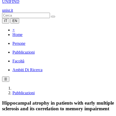
UNIFIND
unisr.it
IT
EN
×
Home
Persone
Pubblicazioni
Facoltà
Ambiti Di Ricerca
☰
Pubblicazioni
Hippocampal atrophy in patients with early multiple
sclerosis and its correlation to memory impairment