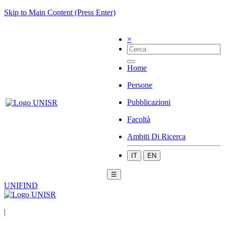
Skip to Main Content (Press Enter)
×
Home
Persone
Pubblicazioni
Facoltà
Ambiti Di Ricerca
IT
EN
☰
UNIFIND
|