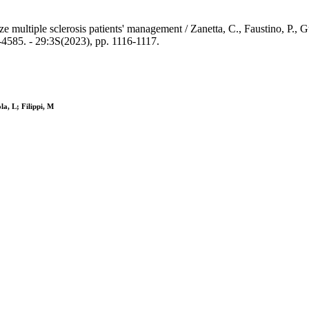
ize multiple sclerosis patients' management / Zanetta, C., Faustino, P., 
585. - 29:3S(2023), pp. 1116-1117.
la, L; Filippi, M