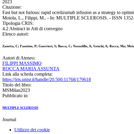
2023
Citazione:
Fast but not furious: rapid ocrelizumab infusion as a strategy to optim
Moiola, L., Filippi, M.. - In: MULTIPLE SCLEROSIS. - ISSN 1352-4
Tipologia CRIS:
4.2 Abstract in Atti di convegno
Elenco autori:
Zanetta, C; Faustino, P; Guerrieri, S; Bucca, C; Nozzolillo, A; Genchi, A; Rocca, Ma; Moio
Autori di Ateneo:
FILIPPI MASSIMO
ROCCA MARIA ASSUNTA
Link alla scheda completa:
https://iris.unisr.it/handle/20.500.11768/179618
Titolo del libro:
MSMilan2023
Pubblicato in:
MULTIPLE SCLEROSIS
Journal
Utilizzo dei cookie