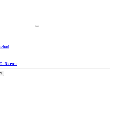
azioni
Di Ricerca
N