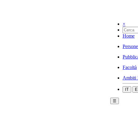
×
Home
Persone
Pubblic
Facoltà
Ambiti 
IT
E
☰