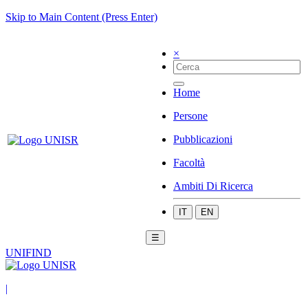
Skip to Main Content (Press Enter)
×
Home
Persone
Pubblicazioni
Facoltà
Ambiti Di Ricerca
IT
EN
☰
UNIFIND
|