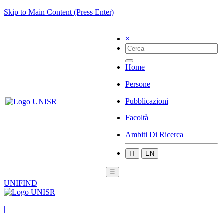
Skip to Main Content (Press Enter)
×
Home
Persone
Pubblicazioni
Facoltà
Ambiti Di Ricerca
IT
EN
☰
UNIFIND
|