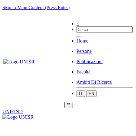
Skip to Main Content (Press Enter)
×
Home
Persone
Pubblicazioni
Facoltà
Ambiti Di Ricerca
IT
EN
☰
UNIFIND
|