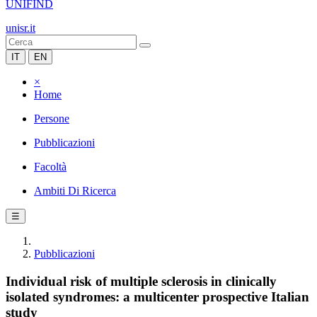
UNIFIND
unisr.it
IT
EN
×
Home
Persone
Pubblicazioni
Facoltà
Ambiti Di Ricerca
☰
Pubblicazioni
Individual risk of multiple sclerosis in clinically
isolated syndromes: a multicenter prospective Italian
study