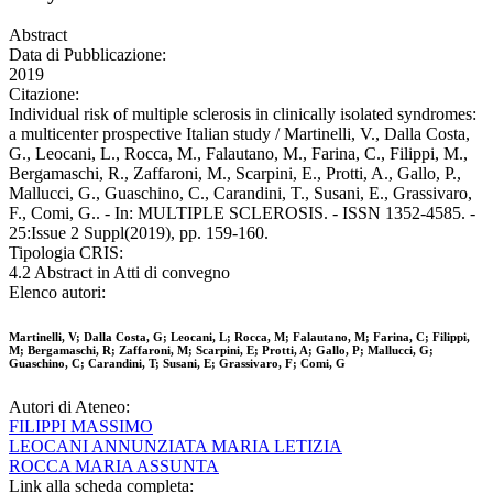
Abstract
Data di Pubblicazione:
2019
Citazione:
Individual risk of multiple sclerosis in clinically isolated syndromes:
a multicenter prospective Italian study / Martinelli, V., Dalla Costa,
G., Leocani, L., Rocca, M., Falautano, M., Farina, C., Filippi, M.,
Bergamaschi, R., Zaffaroni, M., Scarpini, E., Protti, A., Gallo, P.,
Mallucci, G., Guaschino, C., Carandini, T., Susani, E., Grassivaro,
F., Comi, G.. - In: MULTIPLE SCLEROSIS. - ISSN 1352-4585. -
25:Issue 2 Suppl(2019), pp. 159-160.
Tipologia CRIS:
4.2 Abstract in Atti di convegno
Elenco autori:
Martinelli, V; Dalla Costa, G; Leocani, L; Rocca, M; Falautano, M; Farina, C; Filippi,
M; Bergamaschi, R; Zaffaroni, M; Scarpini, E; Protti, A; Gallo, P; Mallucci, G;
Guaschino, C; Carandini, T; Susani, E; Grassivaro, F; Comi, G
Autori di Ateneo:
FILIPPI MASSIMO
LEOCANI ANNUNZIATA MARIA LETIZIA
ROCCA MARIA ASSUNTA
Link alla scheda completa: