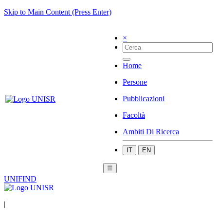
Skip to Main Content (Press Enter)
×
Home
Persone
Pubblicazioni
Facoltà
Ambiti Di Ricerca
IT
EN
☰
UNIFIND
|