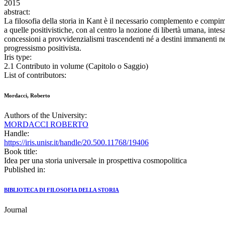
2015
abstract:
La filosofia della storia in Kant è il necessario complemento e compimen
a quelle positivistiche, con al centro la nozione di libertà umana, intes
concessioni a provvidenzialismi trascendenti né a destini immanenti nel 
progressismo positivista.
Iris type:
2.1 Contributo in volume (Capitolo o Saggio)
List of contributors:
Mordacci, Roberto
Authors of the University:
MORDACCI ROBERTO
Handle:
https://iris.unisr.it/handle/20.500.11768/19406
Book title:
Idea per una storia universale in prospettiva cosmopolitica
Published in:
BIBLIOTECA DI FILOSOFIA DELLA STORIA
Journal