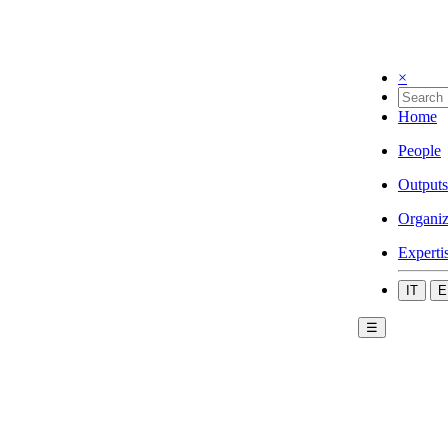
×
Home
People
Outputs
Organiz
Experti
IT
E
☰