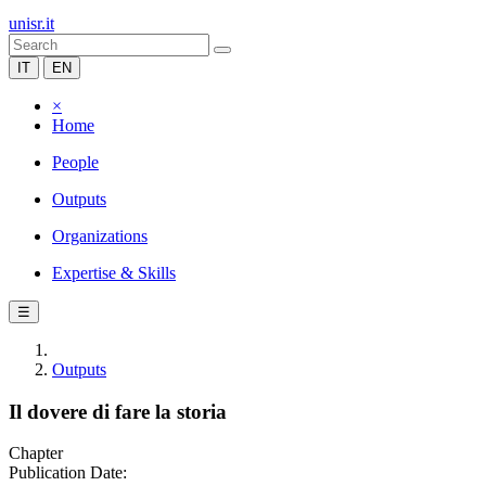
unisr.it
IT
EN
×
Home
People
Outputs
Organizations
Expertise & Skills
☰
Outputs
Il dovere di fare la storia
Chapter
Publication Date: