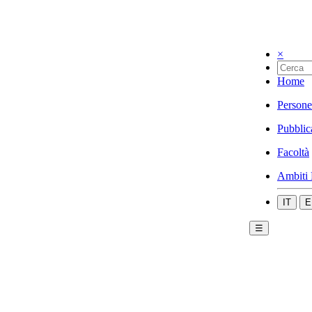
×
Home
Persone
Pubblic
Facoltà
Ambiti 
IT
E
☰