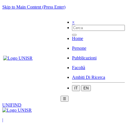
Skip to Main Content (Press Enter)
×
Home
Persone
Pubblicazioni
Facoltà
Ambiti Di Ricerca
IT
EN
☰
UNIFIND
|