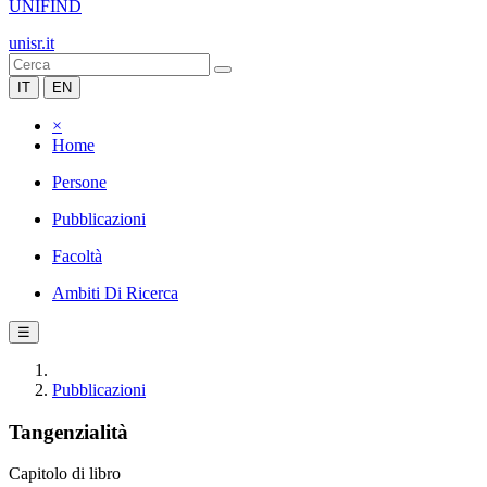
UNIFIND
unisr.it
IT
EN
×
Home
Persone
Pubblicazioni
Facoltà
Ambiti Di Ricerca
☰
Pubblicazioni
Tangenzialità
Capitolo di libro