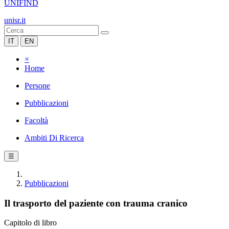
UNIFIND
unisr.it
IT
EN
×
Home
Persone
Pubblicazioni
Facoltà
Ambiti Di Ricerca
☰
Pubblicazioni
Il trasporto del paziente con trauma cranico
Capitolo di libro