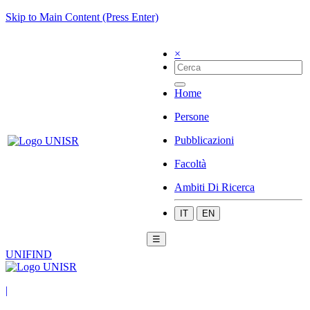
Skip to Main Content (Press Enter)
×
Home
Persone
Pubblicazioni
Facoltà
Ambiti Di Ricerca
IT
EN
☰
UNIFIND
|