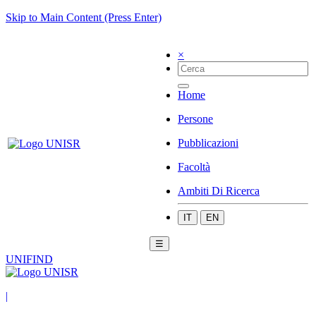
Skip to Main Content (Press Enter)
×
Home
Persone
Pubblicazioni
Facoltà
Ambiti Di Ricerca
IT
EN
☰
UNIFIND
|