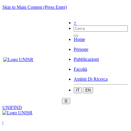
Skip to Main Content (Press Enter)
×
Home
Persone
Pubblicazioni
Facoltà
Ambiti Di Ricerca
IT
EN
☰
UNIFIND
|