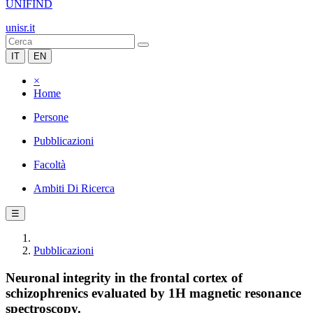
UNIFIND
unisr.it
IT
EN
×
Home
Persone
Pubblicazioni
Facoltà
Ambiti Di Ricerca
☰
Pubblicazioni
Neuronal integrity in the frontal cortex of
schizophrenics evaluated by 1H magnetic resonance
spectroscopy.