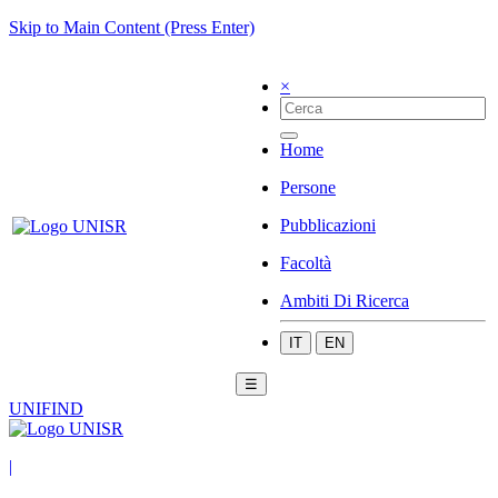
Skip to Main Content (Press Enter)
×
Home
Persone
Pubblicazioni
Facoltà
Ambiti Di Ricerca
IT
EN
☰
UNIFIND
|