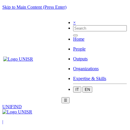
Skip to Main Content (Press Enter)
×
Home
People
Outputs
Organizations
Expertise & Skills
IT
EN
☰
UNIFIND
|