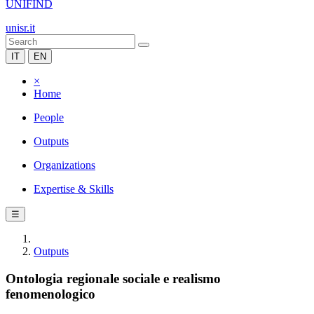
UNIFIND
unisr.it
IT
EN
×
Home
People
Outputs
Organizations
Expertise & Skills
☰
Outputs
Ontologia regionale sociale e realismo
fenomenologico