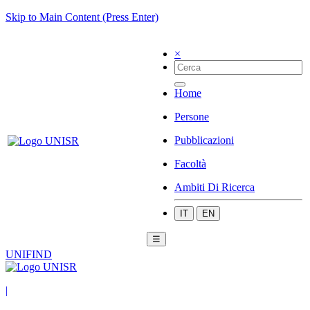
Skip to Main Content (Press Enter)
×
Home
Persone
Pubblicazioni
Facoltà
Ambiti Di Ricerca
IT
EN
☰
UNIFIND
|