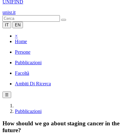
UNIFIND
unisr.it
IT
EN
×
Home
Persone
Pubblicazioni
Facoltà
Ambiti Di Ricerca
☰
Pubblicazioni
How should we go about staging cancer in the
future?