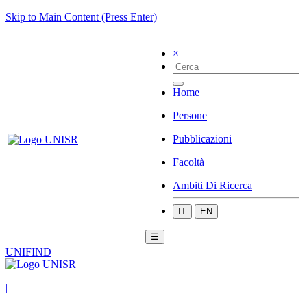
Skip to Main Content (Press Enter)
×
Home
Persone
Pubblicazioni
Facoltà
Ambiti Di Ricerca
IT
EN
☰
UNIFIND
|