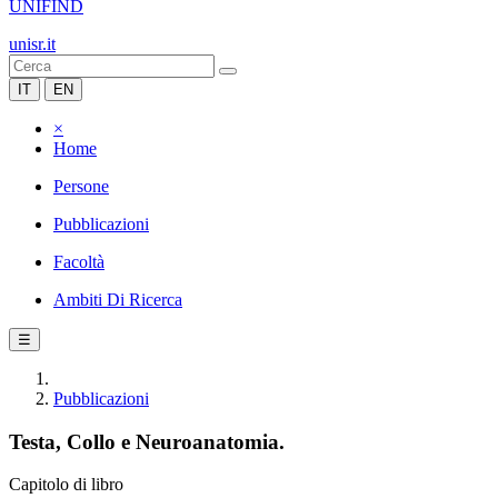
UNIFIND
unisr.it
IT
EN
×
Home
Persone
Pubblicazioni
Facoltà
Ambiti Di Ricerca
☰
Pubblicazioni
Testa, Collo e Neuroanatomia.
Capitolo di libro