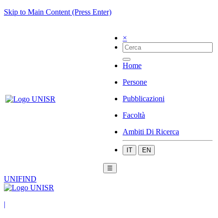
Skip to Main Content (Press Enter)
×
Home
Persone
Pubblicazioni
Facoltà
Ambiti Di Ricerca
IT
EN
☰
UNIFIND
|