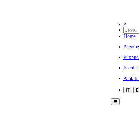
×
Home
Persone
Pubblic
Facoltà
Ambiti 
IT
E
☰