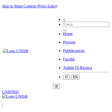
Skip to Main Content (Press Enter)
×
Home
Persone
Pubblicazioni
Facoltà
Ambiti Di Ricerca
IT
EN
☰
UNIFIND
|