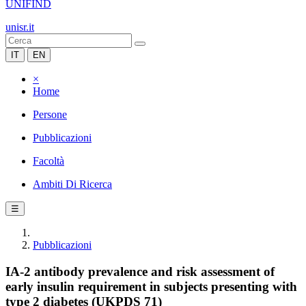
UNIFIND
unisr.it
IT
EN
×
Home
Persone
Pubblicazioni
Facoltà
Ambiti Di Ricerca
☰
Pubblicazioni
IA-2 antibody prevalence and risk assessment of
early insulin requirement in subjects presenting with
type 2 diabetes (UKPDS 71)