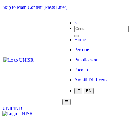
Skip to Main Content (Press Enter)
×
Home
Persone
Pubblicazioni
Facoltà
Ambiti Di Ricerca
IT
EN
☰
UNIFIND
|