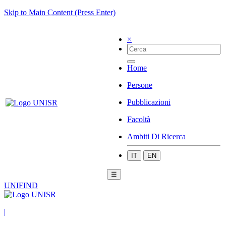
Skip to Main Content (Press Enter)
×
Home
Persone
Pubblicazioni
Facoltà
Ambiti Di Ricerca
IT
EN
☰
UNIFIND
|