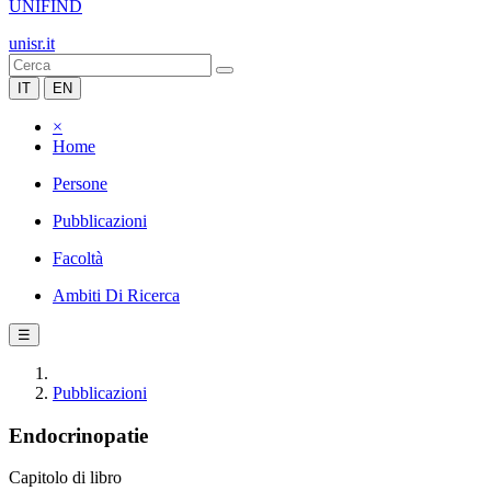
UNIFIND
unisr.it
IT
EN
×
Home
Persone
Pubblicazioni
Facoltà
Ambiti Di Ricerca
☰
Pubblicazioni
Endocrinopatie
Capitolo di libro