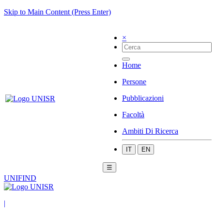
Skip to Main Content (Press Enter)
×
Home
Persone
Pubblicazioni
Facoltà
Ambiti Di Ricerca
IT
EN
☰
UNIFIND
|