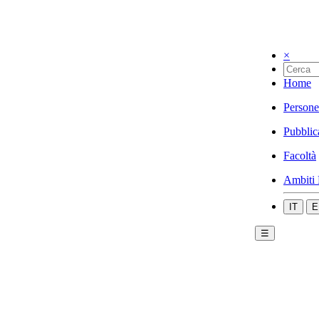
×
Home
Persone
Pubblic
Facoltà
Ambiti 
IT
E
☰