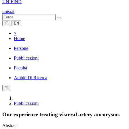
UNIFIND
unisr.it
IT
EN
×
Home
Persone
Pubblicazioni
Facoltà
Ambiti Di Ricerca
☰
Pubblicazioni
Our experience treating visceral artery aneurysms
Abstract