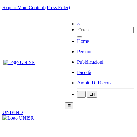
Skip to Main Content (Press Enter)
×
Home
Persone
Pubblicazioni
Facoltà
Ambiti Di Ricerca
IT
EN
☰
UNIFIND
|