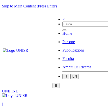
Skip to Main Content (Press Enter)
×
Home
Persone
Pubblicazioni
Facoltà
Ambiti Di Ricerca
IT
EN
☰
UNIFIND
|