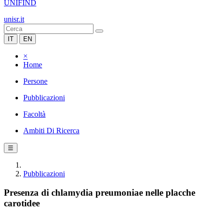
UNIFIND
unisr.it
IT
EN
×
Home
Persone
Pubblicazioni
Facoltà
Ambiti Di Ricerca
☰
Pubblicazioni
Presenza di chlamydia preumoniae nelle placche
carotidee