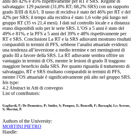
anni del 42% e 45% rispettivamente per RT e SRS. Regime di
salvataggio: 129 pazienti (31,8% RT; 68,2% SRS) con un rapporto
grado II/III di 8,6/1. Il tasso di recidiva è stato del 46% per RT e del
42% per SRS; il tempo alla recidiva è stato 1,6 volte più lungo nel
gruppo RT (35 vs 21,4 mesi). I dati sul controllo locale e a distanza
erano disponibili solo per le serie SRS. L’OS a 5 anni è stato del
49% e 81%, e la PFS a 5 anni del 39% e 48% rispettivamente per
RT e SRS. Conclusioni La RT e la SRS adiuvanti mostrano risultati
comparabili in termini di PFS, sebbene l’analisi attuariale evidenzi
una tendenza all’inversione a medio termine e nei meningiomi di
grado III a favore della SRS. La RT adiuvante sembra offrire un
vantaggio in termini di OS, mentre le lesioni di grado II traggono
maggiore beneficio dalla SRS. Per quanto riguarda il trattamento di
salvataggio, RT e SRS risultano comparabili in termini di PFS,
mentre l’OS attuariale è significativamente più alto nel gruppo SRS.
Iris type:
4.2 Abstract in Atti di convegno
List of contributors:
Gagliardi, F; De Domenico, P; Snider, S; Pompeo, E; Roncelli, F; Barzaghi, Lr; Acerno,
S; Mortini, P.
Authors of the University:
MORTINI PIETRO
Handle: