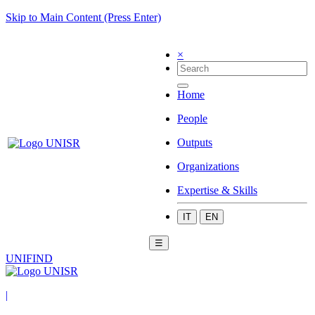
Skip to Main Content (Press Enter)
×
Home
People
Outputs
Organizations
Expertise & Skills
IT
EN
☰
UNIFIND
|