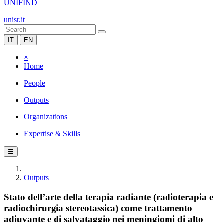
UNIFIND
unisr.it
IT
EN
×
Home
People
Outputs
Organizations
Expertise & Skills
☰
Outputs
Stato dell’arte della terapia radiante (radioterapia e
radiochirurgia stereotassica) come trattamento
adiuvante e di salvataggio nei meningiomi di alto