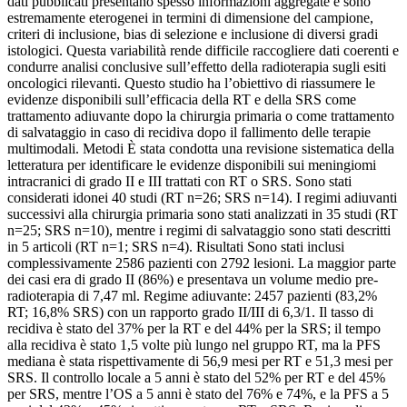
dati pubblicati presentano spesso informazioni aggregate e sono
estremamente eterogenei in termini di dimensione del campione,
criteri di inclusione, bias di selezione e inclusione di diversi gradi
istologici. Questa variabilità rende difficile raccogliere dati coerenti e
condurre analisi conclusive sull’effetto della radioterapia sugli esiti
oncologici rilevanti. Questo studio ha l’obiettivo di riassumere le
evidenze disponibili sull’efficacia della RT e della SRS come
trattamento adiuvante dopo la chirurgia primaria o come trattamento
di salvataggio in caso di recidiva dopo il fallimento delle terapie
multimodali. Metodi È stata condotta una revisione sistematica della
letteratura per identificare le evidenze disponibili sui meningiomi
intracranici di grado II e III trattati con RT o SRS. Sono stati
considerati idonei 40 studi (RT n=26; SRS n=14). I regimi adiuvanti
successivi alla chirurgia primaria sono stati analizzati in 35 studi (RT
n=25; SRS n=10), mentre i regimi di salvataggio sono stati descritti
in 5 articoli (RT n=1; SRS n=4). Risultati Sono stati inclusi
complessivamente 2586 pazienti con 2792 lesioni. La maggior parte
dei casi era di grado II (86%) e presentava un volume medio pre-
radioterapia di 7,47 ml. Regime adiuvante: 2457 pazienti (83,2%
RT; 16,8% SRS) con un rapporto grado II/III di 6,3/1. Il tasso di
recidiva è stato del 37% per la RT e del 44% per la SRS; il tempo
alla recidiva è stato 1,5 volte più lungo nel gruppo RT, ma la PFS
mediana è stata rispettivamente di 56,9 mesi per RT e 51,3 mesi per
SRS. Il controllo locale a 5 anni è stato del 52% per RT e del 45%
per SRS, mentre l’OS a 5 anni è stato del 76% e 74%, e la PFS a 5