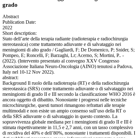
grado
Abstract
Publication Date:
2022
Short description:
Stato dell’arte della terapia radiante (radioterapia e radiochirurgia
stereotassica) come trattamento adiuvante e di salvataggio nei
meningiomi di alto grado / Gagliardi, F; De Domenico, P; Snider, S;
Pompeo, E; Roncelli, F; Barzaghi, Lr; Acerno, S; Mortini, P.. -
(2022). (Intervento presentato al convegno XXV Congresso
Associazione Italiana Neuro-Oncologia (AINO) tenutosi a Padova,
Italy nel 10-12 Nov 2022).
abstract:
Background Il ruolo della radioterapia (RT) e della radiochirurgia
stereotassica (SRS) come trattamento adiuvante o di salvataggio nei
meningiomi di grado II e III secondo la classificazione WHO 2016 è
ancora oggetto di dibattito. Nonostante i progressi nelle tecniche
microchirurgiche, questi tumori rimangono refrattari alle terapie
multimodali e non esiste un ampio consenso sull’uso della RT o
della SRS adiuvante o di salvataggio in questo contesto. La
sopravvivenza globale mediana per i meningiomi di grado II e III è
stimata rispettivamente in 11,5 e 2,7 anni, con un tasso complessivo
di recidiva del 40% e dell’80%, nonostante i trattamenti disponibili. I