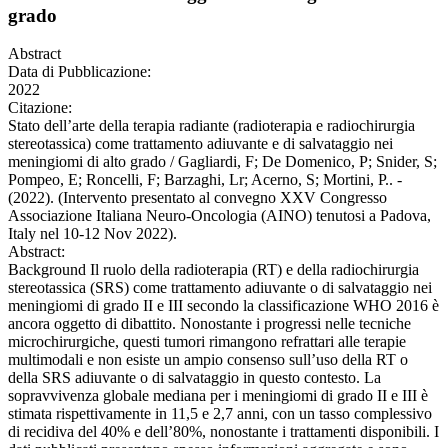
grado
Abstract
Data di Pubblicazione:
2022
Citazione:
Stato dell’arte della terapia radiante (radioterapia e radiochirurgia
stereotassica) come trattamento adiuvante e di salvataggio nei
meningiomi di alto grado / Gagliardi, F; De Domenico, P; Snider, S;
Pompeo, E; Roncelli, F; Barzaghi, Lr; Acerno, S; Mortini, P.. -
(2022). (Intervento presentato al convegno XXV Congresso
Associazione Italiana Neuro-Oncologia (AINO) tenutosi a Padova,
Italy nel 10-12 Nov 2022).
Abstract:
Background Il ruolo della radioterapia (RT) e della radiochirurgia
stereotassica (SRS) come trattamento adiuvante o di salvataggio nei
meningiomi di grado II e III secondo la classificazione WHO 2016 è
ancora oggetto di dibattito. Nonostante i progressi nelle tecniche
microchirurgiche, questi tumori rimangono refrattari alle terapie
multimodali e non esiste un ampio consenso sull’uso della RT o
della SRS adiuvante o di salvataggio in questo contesto. La
sopravvivenza globale mediana per i meningiomi di grado II e III è
stimata rispettivamente in 11,5 e 2,7 anni, con un tasso complessivo
di recidiva del 40% e dell’80%, nonostante i trattamenti disponibili. I