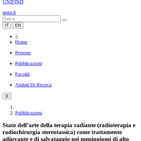
UNIFIND
unisr.it
IT
EN
×
Home
Persone
Pubblicazioni
Facoltà
Ambiti Di Ricerca
☰
Pubblicazioni
Stato dell’arte della terapia radiante (radioterapia e
radiochirurgia stereotassica) come trattamento
adiuvante e di salvataggio nei meningiomi di alto