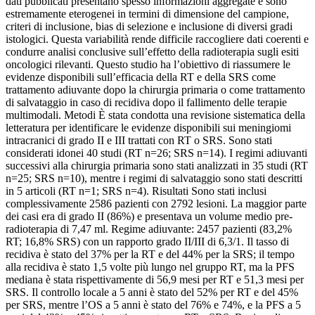
dati pubblicati presentano spesso informazioni aggregate e sono
estremamente eterogenei in termini di dimensione del campione,
criteri di inclusione, bias di selezione e inclusione di diversi gradi
istologici. Questa variabilità rende difficile raccogliere dati coerenti e
condurre analisi conclusive sull’effetto della radioterapia sugli esiti
oncologici rilevanti. Questo studio ha l’obiettivo di riassumere le
evidenze disponibili sull’efficacia della RT e della SRS come
trattamento adiuvante dopo la chirurgia primaria o come trattamento
di salvataggio in caso di recidiva dopo il fallimento delle terapie
multimodali. Metodi È stata condotta una revisione sistematica della
letteratura per identificare le evidenze disponibili sui meningiomi
intracranici di grado II e III trattati con RT o SRS. Sono stati
considerati idonei 40 studi (RT n=26; SRS n=14). I regimi adiuvanti
successivi alla chirurgia primaria sono stati analizzati in 35 studi (RT
n=25; SRS n=10), mentre i regimi di salvataggio sono stati descritti
in 5 articoli (RT n=1; SRS n=4). Risultati Sono stati inclusi
complessivamente 2586 pazienti con 2792 lesioni. La maggior parte
dei casi era di grado II (86%) e presentava un volume medio pre-
radioterapia di 7,47 ml. Regime adiuvante: 2457 pazienti (83,2%
RT; 16,8% SRS) con un rapporto grado II/III di 6,3/1. Il tasso di
recidiva è stato del 37% per la RT e del 44% per la SRS; il tempo
alla recidiva è stato 1,5 volte più lungo nel gruppo RT, ma la PFS
mediana è stata rispettivamente di 56,9 mesi per RT e 51,3 mesi per
SRS. Il controllo locale a 5 anni è stato del 52% per RT e del 45%
per SRS, mentre l’OS a 5 anni è stato del 76% e 74%, e la PFS a 5