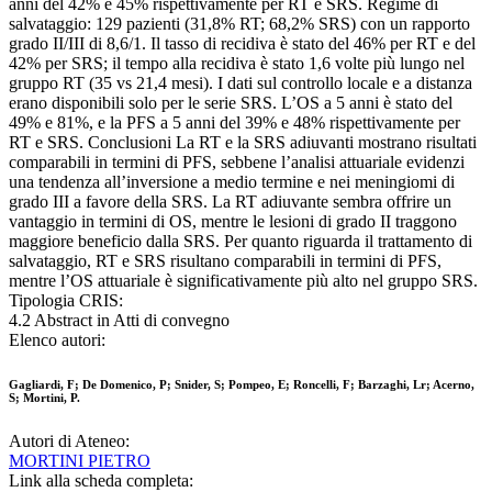
anni del 42% e 45% rispettivamente per RT e SRS. Regime di
salvataggio: 129 pazienti (31,8% RT; 68,2% SRS) con un rapporto
grado II/III di 8,6/1. Il tasso di recidiva è stato del 46% per RT e del
42% per SRS; il tempo alla recidiva è stato 1,6 volte più lungo nel
gruppo RT (35 vs 21,4 mesi). I dati sul controllo locale e a distanza
erano disponibili solo per le serie SRS. L’OS a 5 anni è stato del
49% e 81%, e la PFS a 5 anni del 39% e 48% rispettivamente per
RT e SRS. Conclusioni La RT e la SRS adiuvanti mostrano risultati
comparabili in termini di PFS, sebbene l’analisi attuariale evidenzi
una tendenza all’inversione a medio termine e nei meningiomi di
grado III a favore della SRS. La RT adiuvante sembra offrire un
vantaggio in termini di OS, mentre le lesioni di grado II traggono
maggiore beneficio dalla SRS. Per quanto riguarda il trattamento di
salvataggio, RT e SRS risultano comparabili in termini di PFS,
mentre l’OS attuariale è significativamente più alto nel gruppo SRS.
Tipologia CRIS:
4.2 Abstract in Atti di convegno
Elenco autori:
Gagliardi, F; De Domenico, P; Snider, S; Pompeo, E; Roncelli, F; Barzaghi, Lr; Acerno,
S; Mortini, P.
Autori di Ateneo:
MORTINI PIETRO
Link alla scheda completa: