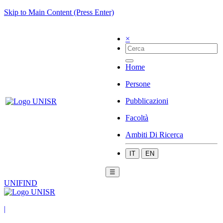
Skip to Main Content (Press Enter)
×
Home
Persone
Pubblicazioni
Facoltà
Ambiti Di Ricerca
IT
EN
☰
UNIFIND
|