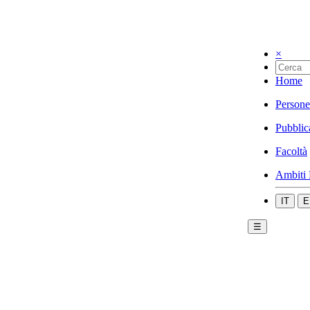
×
Home
Persone
Pubblic
Facoltà
Ambiti 
IT
E
☰