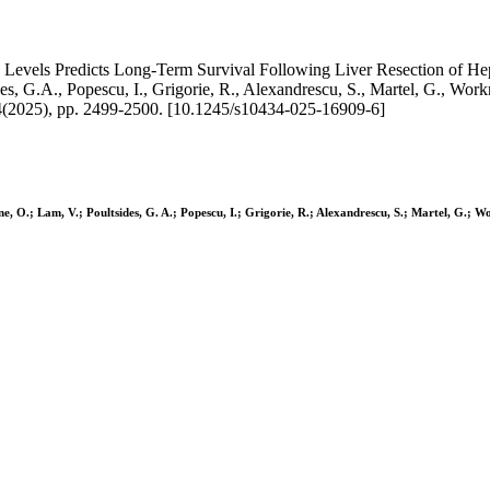
Levels Predicts Long-Term Survival Following Liver Resection of Hepa
es, G.A., Popescu, I., Grigorie, R., Alexandrescu, S., Martel, G., Workneh
5), pp. 2499-2500. [10.1245/s10434-025-16909-6]
e, O.; Lam, V.; Poultsides, G. A.; Popescu, I.; Grigorie, R.; Alexandrescu, S.; Martel, G.; Wo