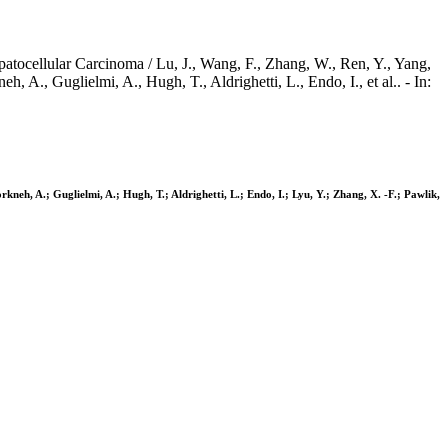
tocellular Carcinoma / Lu, J., Wang, F., Zhang, W., Ren, Y., Yang,
, A., Guglielmi, A., Hugh, T., Aldrighetti, L., Endo, I., et al.. - In:
rkneh, A.; Guglielmi, A.; Hugh, T.; Aldrighetti, L.; Endo, I.; Lyu, Y.; Zhang, X. -F.; Pawlik,