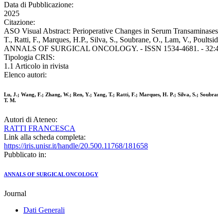
Data di Pubblicazione:
2025
Citazione:
ASO Visual Abstract: Perioperative Changes in Serum Transaminases 
T., Ratti, F., Marques, H.P., Silva, S., Soubrane, O., Lam, V., Poultsid
ANNALS OF SURGICAL ONCOLOGY. - ISSN 1534-4681. - 32:4(202
Tipologia CRIS:
1.1 Articolo in rivista
Elenco autori:
Lu, J.; Wang, F.; Zhang, W.; Ren, Y.; Yang, T.; Ratti, F.; Marques, H. P.; Silva, S.; Soubran
T. M.
Autori di Ateneo:
RATTI FRANCESCA
Link alla scheda completa:
https://iris.unisr.it/handle/20.500.11768/181658
Pubblicato in:
ANNALS OF SURGICAL ONCOLOGY
Journal
Dati Generali