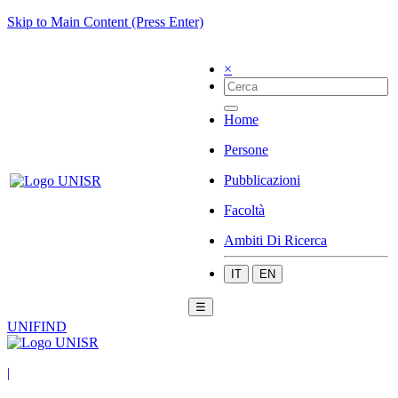
Skip to Main Content (Press Enter)
×
Home
Persone
Pubblicazioni
Facoltà
Ambiti Di Ricerca
IT
EN
☰
UNIFIND
|