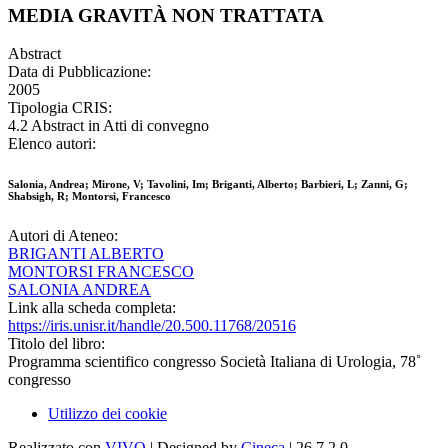
MEDIA GRAVITÀ NON TRATTATA
Abstract
Data di Pubblicazione:
2005
Tipologia CRIS:
4.2 Abstract in Atti di convegno
Elenco autori:
Salonia, Andrea; Mirone, V; Tavolini, Im; Briganti, Alberto; Barbieri, L; Zanni, G;
Shabsigh, R; Montorsi, Francesco
Autori di Ateneo:
BRIGANTI ALBERTO
MONTORSI FRANCESCO
SALONIA ANDREA
Link alla scheda completa:
https://iris.unisr.it/handle/20.500.11768/20516
Titolo del libro:
Programma scientifico congresso Società Italiana di Urologia, 78˚
congresso
Utilizzo dei cookie
Realizzato con
VIVO
| Designed by
Cineca
| 26.7.2.0