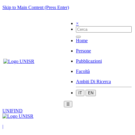
Skip to Main Content (Press Enter)
×
Home
Persone
Pubblicazioni
Facoltà
Ambiti Di Ricerca
IT
EN
☰
UNIFIND
|