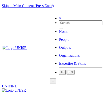
Skip to Main Content (Press Enter)
×
Home
People
Outputs
Organizations
Expertise & Skills
IT
EN
☰
UNIFIND
|