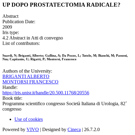
UP DOPO PROSTATECTOMIA RADICALE?
Abstract
Publication Date:
2009
Iris type:
4.2 Abstract in Atti di convegno
List of contributors:
Suardi, N; Briganti, Alberto; Gallina, A; Da Pozzo, L; Tutolo, M; Bianchi, M; Passoni,
Nm; Capitanio, U; Rigatti, P; Montorsi, Francesco
Authors of the University:
BRIGANTI ALBERTO
MONTORSI FRANCESCO
Handle:
https://iris.unisr.it/handle/20.500.11768/20556
Book title:
Programma scientifico congresso Società Italiana di Urologia, 82˚
congresso
Use of cookies
Powered by
VIVO
| Designed by
Cineca
| 26.7.2.0