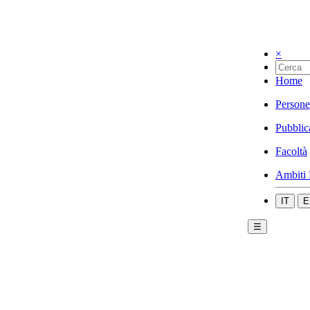
×
Home
Persone
Pubblic
Facoltà
Ambiti 
IT
E
☰