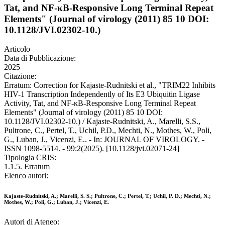
Tat, and NF-κB-Responsive Long Terminal Repeat
Elements" (Journal of virology (2011) 85 10 DOI:
10.1128/JVI.02302-10.)
Articolo
Data di Pubblicazione:
2025
Citazione:
Erratum: Correction for Kajaste-Rudnitski et al., "TRIM22 Inhibits
HIV-1 Transcription Independently of Its E3 Ubiquitin Ligase
Activity, Tat, and NF-κB-Responsive Long Terminal Repeat
Elements" (Journal of virology (2011) 85 10 DOI:
10.1128/JVI.02302-10.) / Kajaste-Rudnitski, A., Marelli, S.S.,
Pultrone, C., Pertel, T., Uchil, P.D., Mechti, N., Mothes, W., Poli,
G., Luban, J., Vicenzi, E.. - In: JOURNAL OF VIROLOGY. -
ISSN 1098-5514. - 99:2(2025). [10.1128/jvi.02071-24]
Tipologia CRIS:
1.1.5. Erratum
Elenco autori:
Kajaste-Rudnitski, A.; Marelli, S. S.; Pultrone, C.; Pertel, T.; Uchil, P. D.; Mechti, N.;
Mothes, W.; Poli, G.; Luban, J.; Vicenzi, E.
Autori di Ateneo: