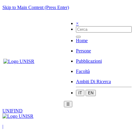
Skip to Main Content (Press Enter)
×
Home
Persone
Pubblicazioni
Facoltà
Ambiti Di Ricerca
IT
EN
☰
UNIFIND
|