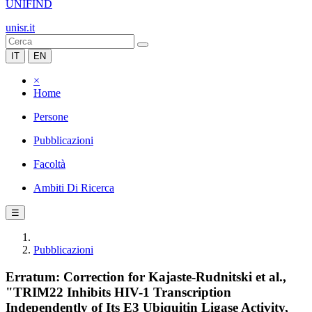
UNIFIND
unisr.it
IT
EN
×
Home
Persone
Pubblicazioni
Facoltà
Ambiti Di Ricerca
☰
Pubblicazioni
Erratum: Correction for Kajaste-Rudnitski et al.,
"TRIM22 Inhibits HIV-1 Transcription
Independently of Its E3 Ubiquitin Ligase Activity,