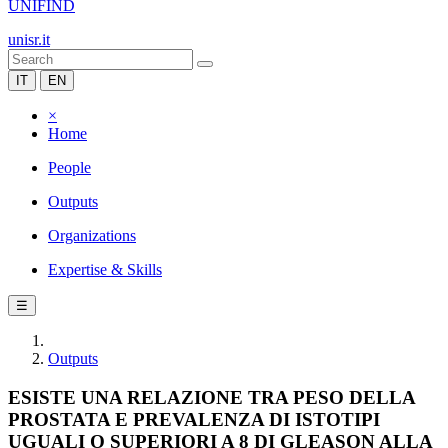
UNIFIND
unisr.it
IT
EN
×
Home
People
Outputs
Organizations
Expertise & Skills
☰
Outputs
ESISTE UNA RELAZIONE TRA PESO DELLA
PROSTATA E PREVALENZA DI ISTOTIPI
UGUALI O SUPERIORI A 8 DI GLEASON ALLA