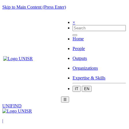
Skip to Main Content (Press Enter)
×
Home
People
Outputs
Organizations
Expertise & Skills
IT
EN
☰
UNIFIND
|