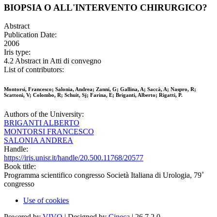
BIOPSIA O ALL'INTERVENTO CHIRURGICO?
Abstract
Publication Date:
2006
Iris type:
4.2 Abstract in Atti di convegno
List of contributors:
Montorsi, Francesco; Salonia, Andrea; Zanni, G; Gallina, A; Saccà, A; Naspro, R;
Scattoni, V; Colombo, R; Schuit, Sj; Farina, E; Briganti, Alberto; Rigatti, P.
Authors of the University:
BRIGANTI ALBERTO
MONTORSI FRANCESCO
SALONIA ANDREA
Handle:
https://iris.unisr.it/handle/20.500.11768/20577
Book title:
Programma scientifico congresso Società Italiana di Urologia, 79˚
congresso
Use of cookies
Powered by
VIVO
| Designed by
Cineca
| 26.7.2.0