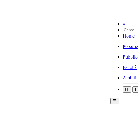
×
Home
Persone
Pubblic
Facoltà
Ambiti 
IT
E
☰