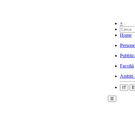
×
Home
Persone
Pubblic
Facoltà
Ambiti 
IT
E
☰