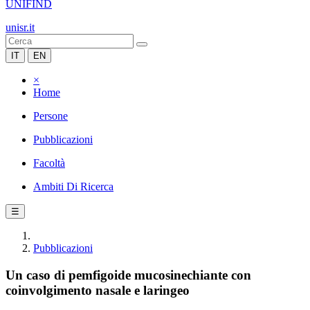
UNIFIND
unisr.it
IT
EN
×
Home
Persone
Pubblicazioni
Facoltà
Ambiti Di Ricerca
☰
Pubblicazioni
Un caso di pemfigoide mucosinechiante con
coinvolgimento nasale e laringeo