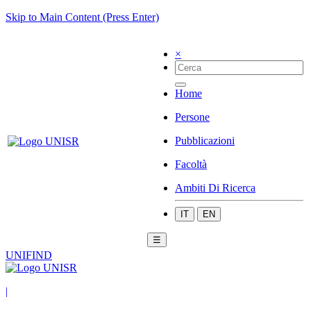
Skip to Main Content (Press Enter)
×
Home
Persone
Pubblicazioni
Facoltà
Ambiti Di Ricerca
IT
EN
☰
UNIFIND
|