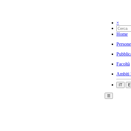
×
Home
Persone
Pubblic
Facoltà
Ambiti 
IT
E
☰